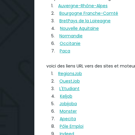
1.
Auvergne-Rhône-Alpes
2.
Bourgogne Franche-Comté
3.
BretPays de la Loireagne
4.
Nouvelle Aquitaine
5.
Normandie
6.
Occitanie
7.
Paca
voici des liens URL vers des sites et mot
1.
RegionsJob
2.
OuestJob
3.
L'Etudiant
4.
Keljob
5.
Jobijoba
6.
Monster
7.
Apecita
8.
Pôle Emploi
9.
Indeed