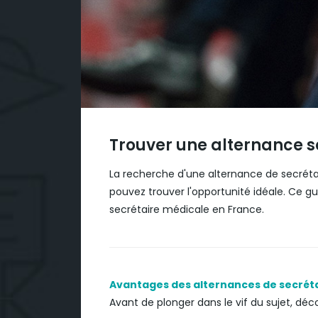
Trouver une alternance s
La recherche d'une alternance de secréta
pouvez trouver l'opportunité idéale. Ce g
secrétaire médicale en France.
Avantages des alternances de secréta
Avant de plonger dans le vif du sujet, dé